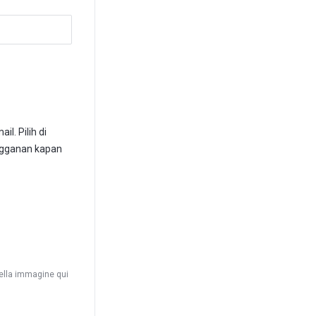
l. Pilih di
angganan kapan
 nella immagine qui