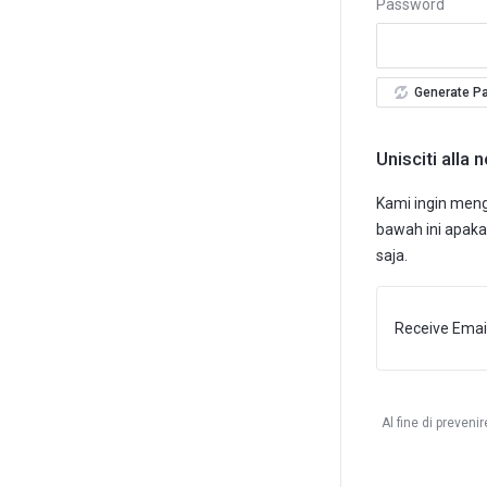
Password
Generate P
Unisciti alla 
Kami ingin mengi
bawah ini apaka
saja.
Receive Email
Al fine di preveni