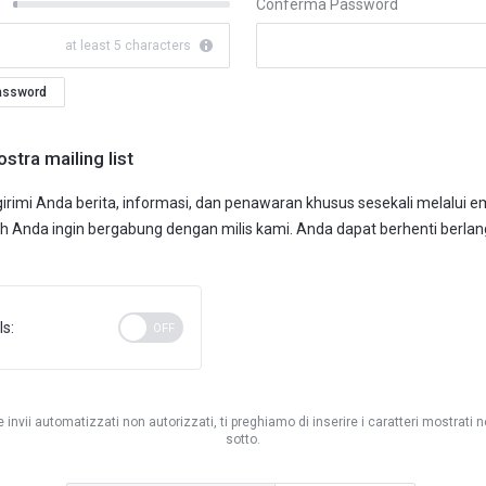
Conferma Password
New
Password
at least 5 characters
Rating:
0%
assword
nostra mailing list
rimi Anda berita, informasi, dan penawaran khusus sesekali melalui emai
h Anda ingin bergabung dengan milis kami. Anda dapat berhenti berl
s:
re invii automatizzati non autorizzati, ti preghiamo di inserire i caratteri mostrati
sotto.