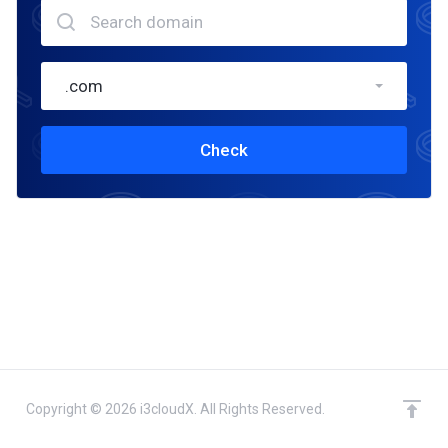
.com
Check
Copyright © 2026 i3cloudX. All Rights Reserved.
domain(s) selected
Continue
0